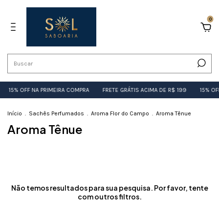
0
15% OFF NA PRIMEIRA COMPRA
FRETE GRÁTIS ACIMA DE R$ 199
15% OF
Início
.
Sachês Perfumados
.
Aroma Flor do Campo
.
Aroma Tênue
Aroma Tênue
Não temos resultados para sua pesquisa. Por favor, tente
com outros filtros.