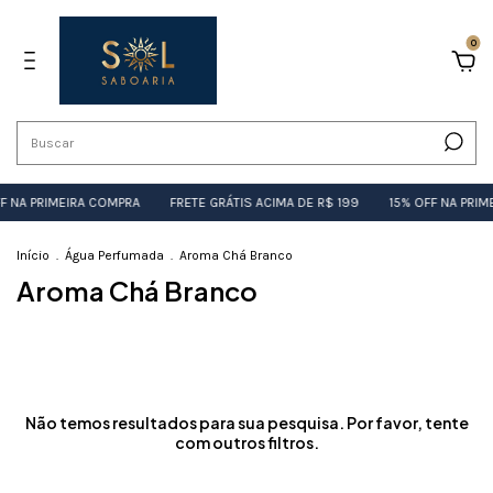
0
F NA PRIMEIRA COMPRA
FRETE GRÁTIS ACIMA DE R$ 199
15% OFF NA PRIM
Início
.
Água Perfumada
.
Aroma Chá Branco
Aroma Chá Branco
Não temos resultados para sua pesquisa. Por favor, tente
com outros filtros.