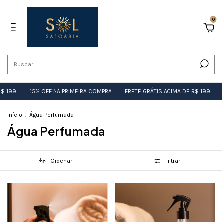
0
$ 199
15% OFF NA PRIMEIRA COMPRA
FRETE GRÁTIS ACIMA DE R$ 199
Início
.
Água Perfumada
Água Perfumada
Ordenar
Filtrar