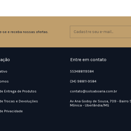
e-se e receba nossas ofertas.
ação
Entre em contato
ativo
553488119584
omos
(34) 98811-9584
 de Entrega de Produtos
contato@solsaboaria.com.br
 de Trocas e Devoluções
Av Ana Godoy de Sousa, 709 - Bairro 
Mônica - Uberlândia/MG
 de Privacidade