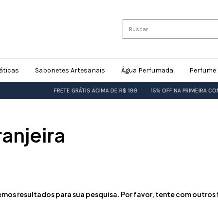
áticas
Sabonetes Artesanais
Água Perfumada
Perfume 
FRETE GRÁTIS ACIMA DE R$ 199
15% OFF NA PRIMEIRA COM
anjeira
mos resultados para sua pesquisa. Por favor, tente com outros f