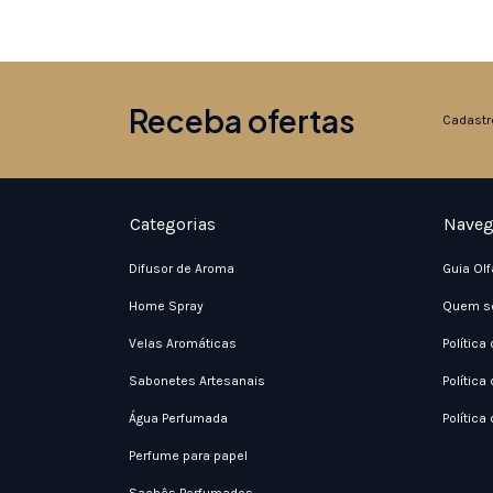
Receba ofertas
Cadastr
Categorias
Naveg
Difusor de Aroma
Guia Olf
Home Spray
Quem s
Velas Aromáticas
Política
Sabonetes Artesanais
Política
Água Perfumada
Política
Perfume para papel