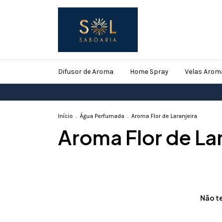
Difusor de Aroma
Home Spray
Velas Arom
Início
.
Água Perfumada
.
Aroma Flor de Laranjeira
Aroma Flor de Lar
Não te