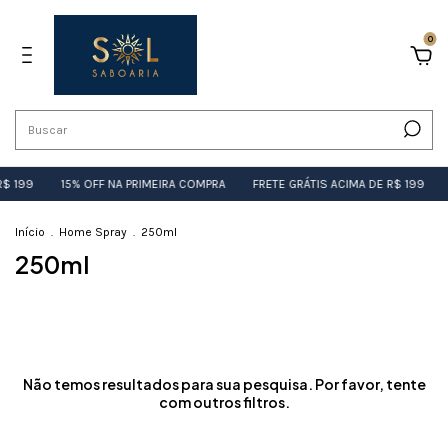
0
R$ 199
15% OFF NA PRIMEIRA COMPRA
FRETE GRÁTIS ACIMA DE R$ 199
Início
.
Home Spray
.
250ml
250ml
Não temos resultados para sua pesquisa. Por favor, tente
com outros filtros.