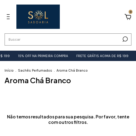
0
R$ 199
15% OFF NA PRIMEIRA COMPRA
FRETE GRÁTIS ACIMA DE R$ 199
Início
.
Sachês Perfumados
.
Aroma Chá Branco
Aroma Chá Branco
Não temos resultados para sua pesquisa. Por favor, tente
com outros filtros.