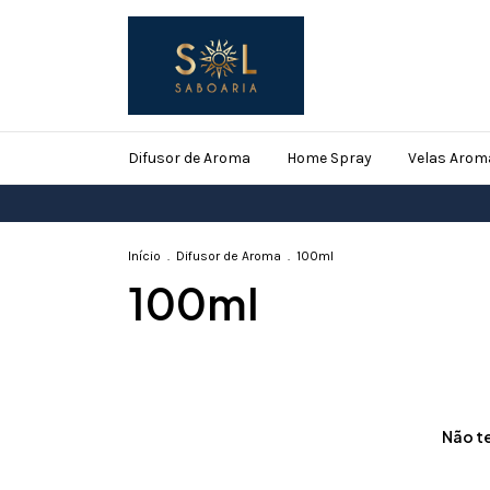
Difusor de Aroma
Home Spray
Velas Arom
Início
.
Difusor de Aroma
.
100ml
100ml
Não te