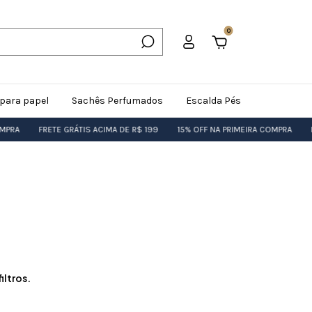
0
para papel
Sachês Perfumados
Escalda Pés
MPRA
FRETE GRÁTIS ACIMA DE R$ 199
15% OFF NA PRIMEIRA COMPRA
FR
iltros.