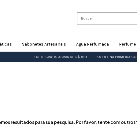
áticas
Sabonetes Artesanais
Água Perfumada
Perfume 
FRETE GRÁTIS ACIMA DE R$ 199
15% OFF NA PRIMEIRA CO
mos resultados para sua pesquisa. Por favor, tente com outros f