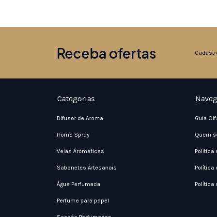
Receba ofertas
Cadastr
Categorias
Naveg
Difusor de Aroma
Guia Olf
Home Spray
Quem s
Velas Aromáticas
Política
Sabonetes Artesanais
Política
Água Perfumada
Política
Perfume para papel