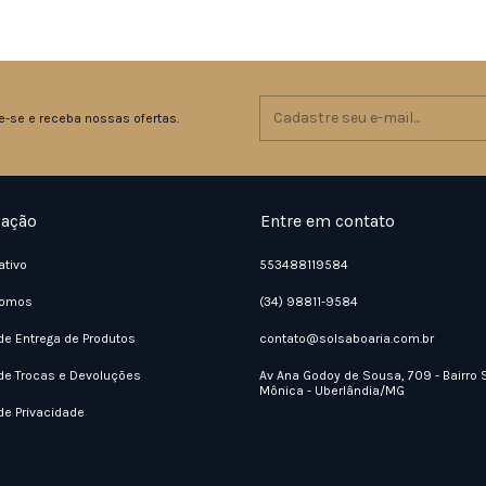
e-se e receba nossas ofertas.
ação
Entre em contato
ativo
553488119584
omos
(34) 98811-9584
 de Entrega de Produtos
contato@solsaboaria.com.br
 de Trocas e Devoluções
Av Ana Godoy de Sousa, 709 - Bairro 
Mônica - Uberlândia/MG
 de Privacidade